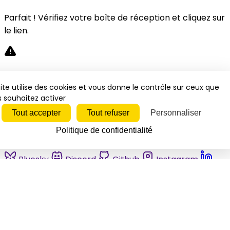
Parfait ! Vérifiez votre boîte de réception et cliquez sur
le lien.
Désolé, une erreur s'est produite. Veuillez réessayer.
ite utilise des cookies et vous donne le contrôle sur ceux que
 souhaitez activer
Fermer
Tout accepter
Tout refuser
Personnaliser
Politique de confidentialité
Bluesky
Discord
Github
Instagram
Linkedin
Mastodon
Pinterest
Reddit
Telegram
Threads
Tiktok
Whatsapp
Youtube
RSS
Actualités