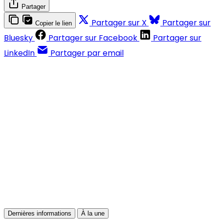
Partager
Partager sur X
Partager sur
Copier le lien
Bluesky
Partager sur Facebook
Partager sur
LinkedIn
Partager par email
Contenus réservés aux abonnés
S'abonner
Déjà abonné ?
Se connecter
Dernières informations
À la une