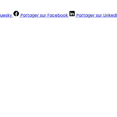
luesky
Partager sur Facebook
Partager sur Linked
Contenus réservés aux abonnés
S'abonner
Déjà abonné ?
Se connecter