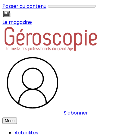
Panneau de gestion des cookies
Passer au contenu
Le magazine
S'abonner
Menu
Actualités