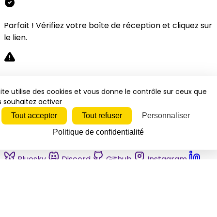
Parfait ! Vérifiez votre boîte de réception et cliquez sur
le lien.
Désolé, une erreur s'est produite. Veuillez réessayer.
ite utilise des cookies et vous donne le contrôle sur ceux que
 souhaitez activer
Fermer
Tout accepter
Tout refuser
Personnaliser
Politique de confidentialité
Bluesky
Discord
Github
Instagram
Linkedin
Mastodon
Pinterest
Reddit
Telegram
Threads
Tiktok
Whatsapp
Youtube
RSS