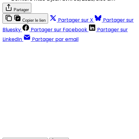
Partager
Partager sur X
Partager sur
Copier le lien
Bluesky
Partager sur Facebook
Partager sur
LinkedIn
Partager par email
Contenus réservés aux abonnés
S'abonner
Déjà abonné ?
Se connecter