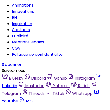
Animations
Innovations
RH
Inspiration
Contacts
Publicité
Mentions légales
CGV
Politique de confidentialité
S'abonner
Suivez-nous
Bluesky
Discord
Github
Instagram
Linkedin
Mastodon
Pinterest
Reddit
Telegram
Threads
Tiktok
Whatsapp
Youtube
RSS