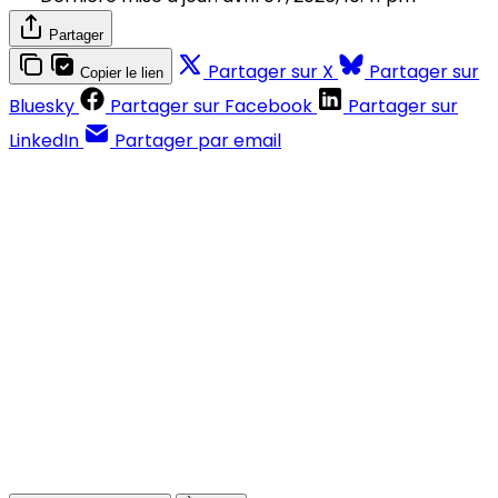
Partager
Partager sur X
Partager sur
Copier le lien
Bluesky
Partager sur Facebook
Partager sur
LinkedIn
Partager par email
Contenus réservés aux abonnés
S'abonner
Déjà abonné ?
Se connecter