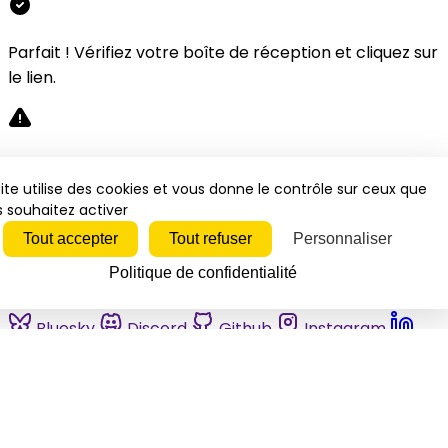
Parfait ! Vérifiez votre boîte de réception et cliquez sur
le lien.
Désolé, une erreur s'est produite. Veuillez réessayer.
ite utilise des cookies et vous donne le contrôle sur ceux que
 souhaitez activer
Fermer
Tout accepter
Tout refuser
Personnaliser
Politique de confidentialité
Bluesky
Discord
Github
Instagram
Linkedin
Mastodon
Pinterest
Reddit
Telegram
Threads
Tiktok
Whatsapp
Youtube
RSS