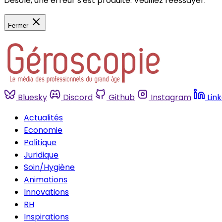
Désolé, une erreur s'est produite. Veuillez réessayer.
Fermer
Bluesky
Discord
Github
Instagram
Lin
Actualités
Economie
Politique
Juridique
Soin/Hygiène
Animations
Innovations
RH
Inspirations