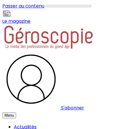
Panneau de gestion des cookies
Passer au contenu
Le magazine
S'abonner
Menu
Actualités