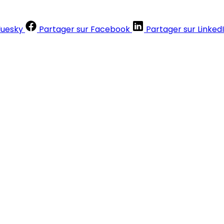
luesky
Partager sur Facebook
Partager sur Linked
Contenus réservés aux abonnés
S'abonner
Déjà abonné ?
Se connecter