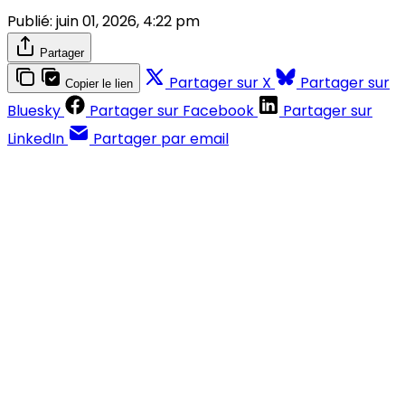
Publié:
juin 01, 2026, 4:22 pm
Partager
Partager sur X
Partager sur
Copier le lien
Bluesky
Partager sur Facebook
Partager sur
LinkedIn
Partager par email
Contenus réservés aux abonnés
S'abonner
Déjà abonné ?
Se connecter