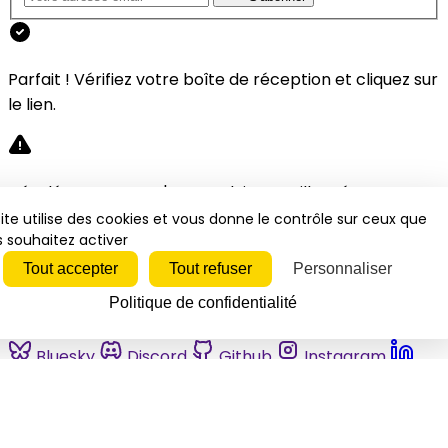
Parfait ! Vérifiez votre boîte de réception et cliquez sur
le lien.
Désolé, une erreur s'est produite. Veuillez réessayer.
ite utilise des cookies et vous donne le contrôle sur ceux que
 souhaitez activer
Fermer
Tout accepter
Tout refuser
Personnaliser
Politique de confidentialité
Bluesky
Discord
Github
Instagram
Linkedin
Mastodon
Pinterest
Reddit
Telegram
Threads
Tiktok
Whatsapp