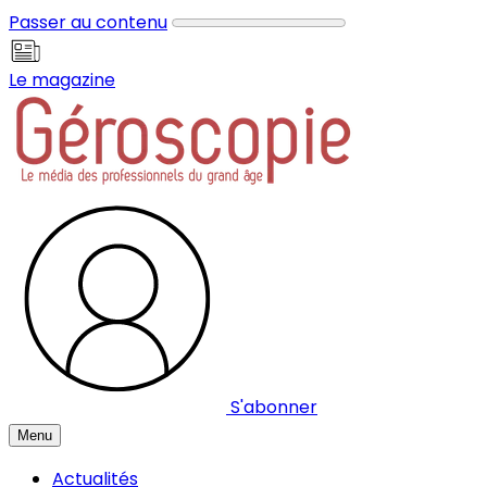
Panneau de gestion des cookies
Passer au contenu
Le magazine
S'abonner
Menu
Actualités