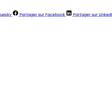
luesky
Partager sur Facebook
Partager sur Linked
Contenus réservés aux abonnés
S'abonner
Déjà abonné ?
Se connecter