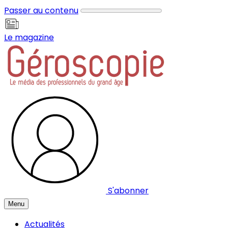
Panneau de gestion des cookies
Passer au contenu
Le magazine
S'abonner
Menu
Actualités