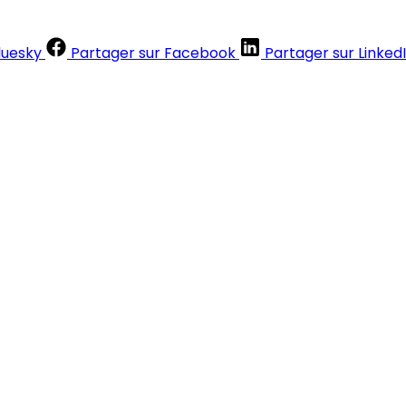
luesky
Partager sur Facebook
Partager sur Linked
Contenus réservés aux abonnés
S'abonner
Déjà abonné ?
Se connecter