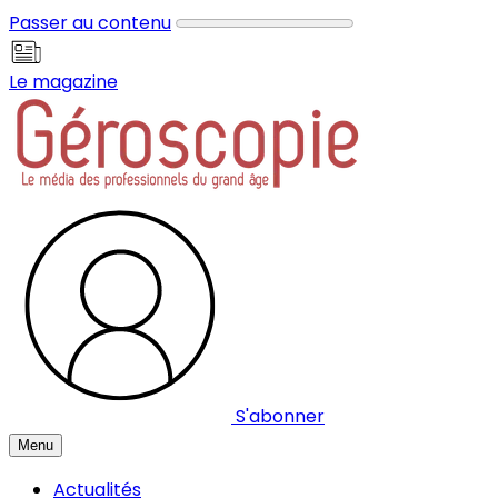
Panneau de gestion des cookies
Passer au contenu
Le magazine
S'abonner
Menu
Actualités