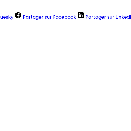
luesky
Partager sur Facebook
Partager sur Linked
Contenus réservés aux abonnés
S'abonner
Déjà abonné ?
Se connecter