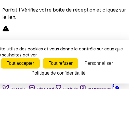
Parfait ! Vérifiez votre boîte de réception et cliquez sur
le lien.
Désolé, une erreur s'est produite. Veuillez réessayer.
ite utilise des cookies et vous donne le contrôle sur ceux que
 souhaitez activer
Fermer
Tout accepter
Tout refuser
Personnaliser
Politique de confidentialité
Bluesky
Discord
Github
Instagram
Linkedin
Mastodon
Pinterest
Reddit
Telegram
Threads
Tiktok
Whatsapp
Youtube
RSS
Actualités