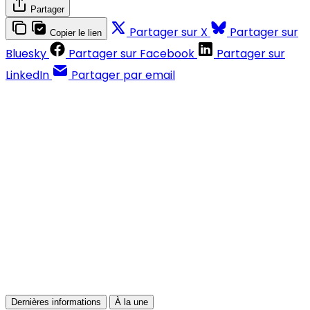
Partager
Partager sur X
Partager sur
Copier le lien
Bluesky
Partager sur Facebook
Partager sur
LinkedIn
Partager par email
Contenus réservés aux abonnés
S'abonner
Déjà abonné ?
Se connecter
Dernières informations
À la une