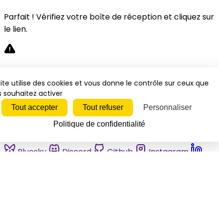
Parfait ! Vérifiez votre boîte de réception et cliquez sur
le lien.
Désolé, une erreur s'est produite. Veuillez réessayer.
ite utilise des cookies et vous donne le contrôle sur ceux que
 souhaitez activer
Fermer
Tout accepter
Tout refuser
Personnaliser
Politique de confidentialité
Bluesky
Discord
Github
Instagram
Linkedin
Mastodon
Pinterest
Reddit
Telegram
Threads
Tiktok
Whatsapp
Youtube
RSS
Actualités