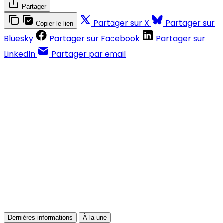
Partager
Partager sur X
Partager sur
Copier le lien
Bluesky
Partager sur Facebook
Partager sur
LinkedIn
Partager par email
Contenus réservés aux abonnés
S'abonner
Déjà abonné ?
Se connecter
Dernières informations
À la une