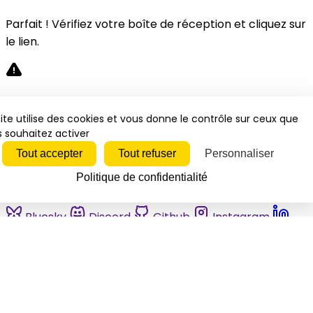
Parfait ! Vérifiez votre boîte de réception et cliquez sur
le lien.
Désolé, une erreur s'est produite. Veuillez réessayer.
ite utilise des cookies et vous donne le contrôle sur ceux que
 souhaitez activer
Fermer
Tout accepter
Tout refuser
Personnaliser
Politique de confidentialité
Bluesky
Discord
Github
Instagram
Linkedin
Mastodon
Pinterest
Reddit
Telegram
Threads
Tiktok
Whatsapp
Youtube
RSS
Actualités