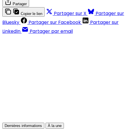
Partager
Partager sur X
Partager sur
Copier le lien
Bluesky
Partager sur Facebook
Partager sur
LinkedIn
Partager par email
Contenus réservés aux abonnés
S'abonner
Déjà abonné ?
Se connecter
Dernières informations
À la une