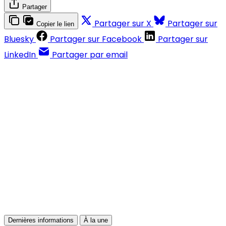
Partager
Partager sur X
Partager sur
Copier le lien
Bluesky
Partager sur Facebook
Partager sur
LinkedIn
Partager par email
Contenus réservés aux abonnés
S'abonner
Déjà abonné ?
Se connecter
Dernières informations
À la une