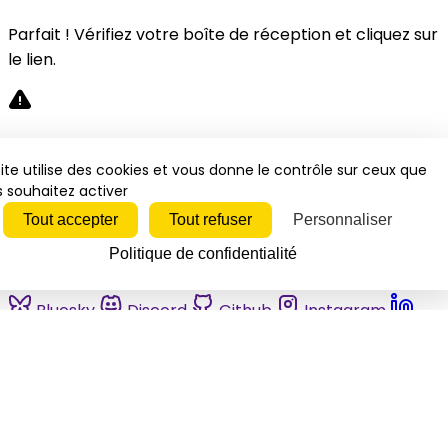
Parfait ! Vérifiez votre boîte de réception et cliquez sur
le lien.
Désolé, une erreur s'est produite. Veuillez réessayer.
ite utilise des cookies et vous donne le contrôle sur ceux que
 souhaitez activer
Fermer
Tout accepter
Tout refuser
Personnaliser
Politique de confidentialité
Bluesky
Discord
Github
Instagram
Linkedin
Mastodon
Pinterest
Reddit
Telegram
Threads
Tiktok
Whatsapp
Youtube
RSS
Actualités