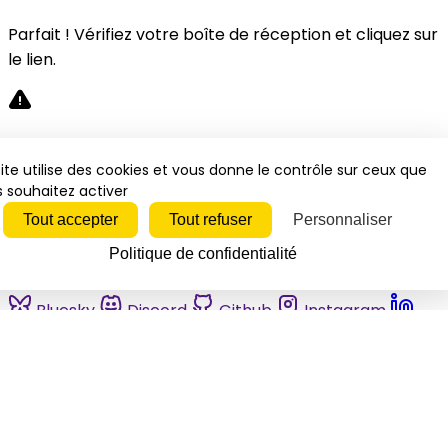
Parfait ! Vérifiez votre boîte de réception et cliquez sur
le lien.
Désolé, une erreur s'est produite. Veuillez réessayer.
ite utilise des cookies et vous donne le contrôle sur ceux que
 souhaitez activer
Fermer
Tout accepter
Tout refuser
Personnaliser
Politique de confidentialité
Bluesky
Discord
Github
Instagram
Linkedin
Mastodon
Pinterest
Reddit
Telegram
Threads
Tiktok
Whatsapp
Youtube
RSS
Actualités