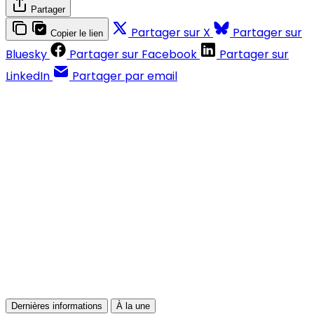
Partager
Partager sur X
Partager sur
Copier le lien
Bluesky
Partager sur Facebook
Partager sur
LinkedIn
Partager par email
Contenus réservés aux abonnés
S'abonner
Déjà abonné ?
Se connecter
Dernières informations
À la une