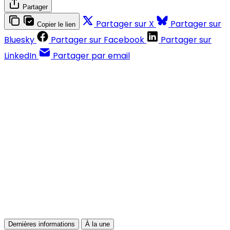
Partager
Partager sur X
Partager sur
Copier le lien
Bluesky
Partager sur Facebook
Partager sur
LinkedIn
Partager par email
Contenus réservés aux abonnés
S'abonner
Déjà abonné ?
Se connecter
Dernières informations
À la une