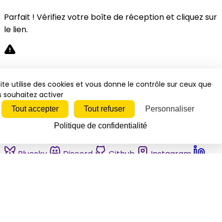
Parfait ! Vérifiez votre boîte de réception et cliquez sur
le lien.
Désolé, une erreur s'est produite. Veuillez réessayer.
ite utilise des cookies et vous donne le contrôle sur ceux que
 souhaitez activer
Fermer
Tout accepter
Tout refuser
Personnaliser
Politique de confidentialité
Bluesky
Discord
Github
Instagram
Linkedin
Mastodon
Pinterest
Reddit
Telegram
Threads
Tiktok
Whatsapp
Youtube
RSS
Actualités