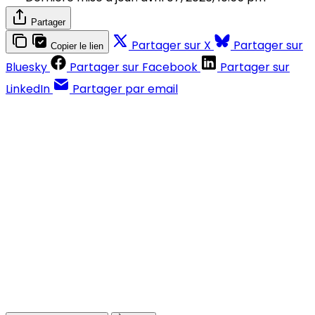
Partager
Partager sur X
Partager sur
Copier le lien
Bluesky
Partager sur Facebook
Partager sur
LinkedIn
Partager par email
Contenus réservés aux abonnés
S'abonner
Déjà abonné ?
Se connecter