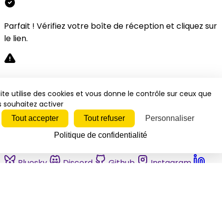
Parfait ! Vérifiez votre boîte de réception et cliquez sur
le lien.
Désolé, une erreur s'est produite. Veuillez réessayer.
ite utilise des cookies et vous donne le contrôle sur ceux que
 souhaitez activer
Fermer
Tout accepter
Tout refuser
Personnaliser
Politique de confidentialité
Bluesky
Discord
Github
Instagram
Linkedin
Mastodon
Pinterest
Reddit
Telegram
Threads
Tiktok
Whatsapp
Youtube
RSS