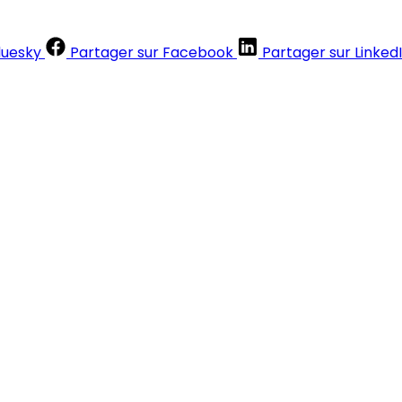
luesky
Partager sur Facebook
Partager sur Linked
Contenus réservés aux abonnés
S'abonner
Déjà abonné ?
Se connecter