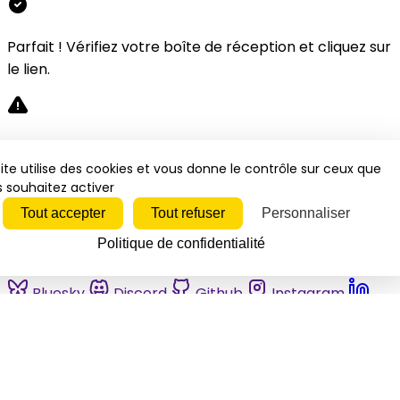
Parfait ! Vérifiez votre boîte de réception et cliquez sur
le lien.
Désolé, une erreur s'est produite. Veuillez réessayer.
ite utilise des cookies et vous donne le contrôle sur ceux que
 souhaitez activer
Fermer
Tout accepter
Tout refuser
Personnaliser
Politique de confidentialité
Bluesky
Discord
Github
Instagram
Linkedin
Mastodon
Pinterest
Reddit
Telegram
Threads
Tiktok
Whatsapp
Youtube
RSS