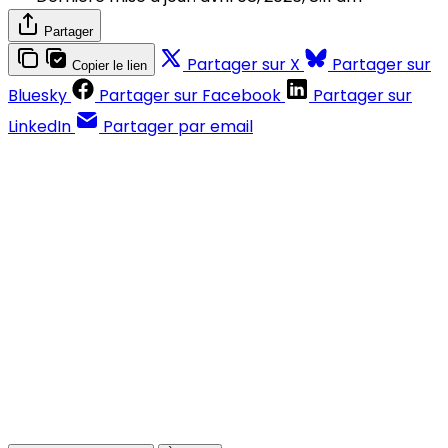
Partager
Partager sur X
Partager sur
Copier le lien
Bluesky
Partager sur Facebook
Partager sur
LinkedIn
Partager par email
Contenus réservés aux abonnés
S'abonner
Déjà abonné ?
Se connecter