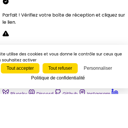
Parfait ! Vérifiez votre boîte de réception et cliquez sur
le lien.
Désolé, une erreur s'est produite. Veuillez réessayer.
ite utilise des cookies et vous donne le contrôle sur ceux que
 souhaitez activer
Fermer
Tout accepter
Tout refuser
Personnaliser
Politique de confidentialité
Bluesky
Discord
Github
Instagram
Linkedin
Mastodon
Pinterest
Reddit
Telegram
Threads
Tiktok
Whatsapp
Youtube
RSS