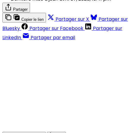
Partager
Partager sur X
Partager sur
Copier le lien
Bluesky
Partager sur Facebook
Partager sur
LinkedIn
Partager par email
Contenus réservés aux abonnés
S'abonner
Déjà abonné ?
Se connecter