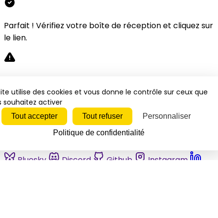
Parfait ! Vérifiez votre boîte de réception et cliquez sur
le lien.
Désolé, une erreur s'est produite. Veuillez réessayer.
ite utilise des cookies et vous donne le contrôle sur ceux que
 souhaitez activer
Fermer
Tout accepter
Tout refuser
Personnaliser
Politique de confidentialité
Bluesky
Discord
Github
Instagram
Linkedin
Mastodon
Pinterest
Reddit
Telegram
Threads
Tiktok
Whatsapp
Youtube
RSS