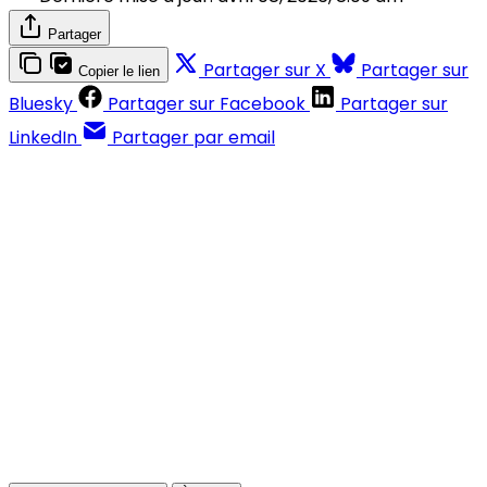
Partager
Partager sur X
Partager sur
Copier le lien
Bluesky
Partager sur Facebook
Partager sur
LinkedIn
Partager par email
Contenus réservés aux abonnés
S'abonner
Déjà abonné ?
Se connecter