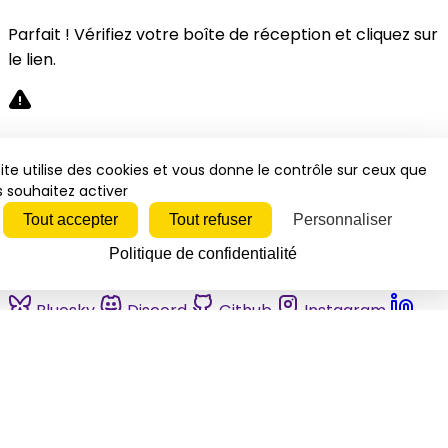
Parfait ! Vérifiez votre boîte de réception et cliquez sur
le lien.
Désolé, une erreur s'est produite. Veuillez réessayer.
ite utilise des cookies et vous donne le contrôle sur ceux que
 souhaitez activer
Fermer
Tout accepter
Tout refuser
Personnaliser
Politique de confidentialité
Bluesky
Discord
Github
Instagram
Linkedin
Mastodon
Pinterest
Reddit
Telegram
Threads
Tiktok
Whatsapp
Youtube
RSS
Actualités