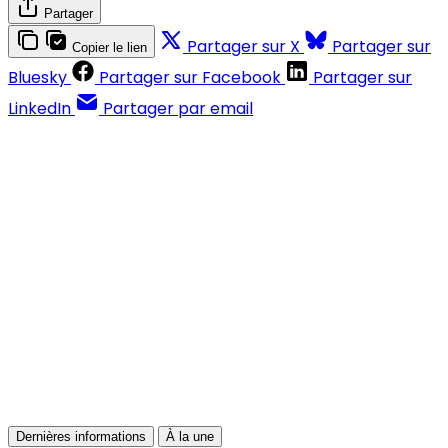
Partager
Partager sur X
Partager sur
Copier le lien
Bluesky
Partager sur Facebook
Partager sur
LinkedIn
Partager par email
Contenus réservés aux abonnés
S'abonner
Déjà abonné ?
Se connecter
Dernières informations
À la une