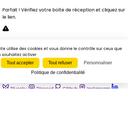
Parfait ! Vérifiez votre boîte de réception et cliquez sur
le lien.
Désolé, une erreur s'est produite. Veuillez réessayer.
ite utilise des cookies et vous donne le contrôle sur ceux que
 souhaitez activer
Fermer
Tout accepter
Tout refuser
Personnaliser
Politique de confidentialité
Bluesky
Discord
Github
Instagram
Linkedin
Mastodon
Pinterest
Reddit
Telegram
Threads
Tiktok
Whatsapp
Youtube
RSS
Actualités