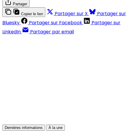
Partager
Partager sur X
Partager sur
Copier le lien
Bluesky
Partager sur Facebook
Partager sur
LinkedIn
Partager par email
Contenus réservés aux abonnés
S'abonner
Déjà abonné ?
Se connecter
Dernières informations
À la une