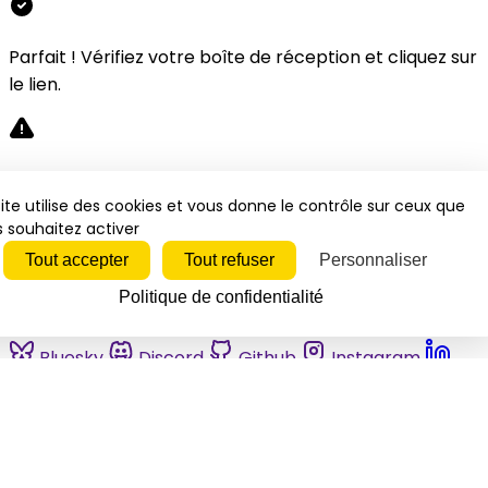
Parfait ! Vérifiez votre boîte de réception et cliquez sur
le lien.
Désolé, une erreur s'est produite. Veuillez réessayer.
ite utilise des cookies et vous donne le contrôle sur ceux que
 souhaitez activer
Fermer
Tout accepter
Tout refuser
Personnaliser
Politique de confidentialité
Bluesky
Discord
Github
Instagram
Linkedin
Mastodon
Pinterest
Reddit
Telegram
Threads
Tiktok
Whatsapp
Youtube
RSS