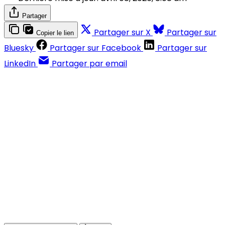
Partager
Partager sur X
Partager sur
Copier le lien
Bluesky
Partager sur Facebook
Partager sur
LinkedIn
Partager par email
Contenus réservés aux abonnés
S'abonner
Déjà abonné ?
Se connecter