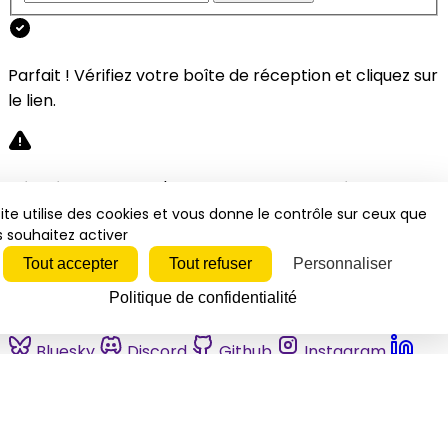
Parfait ! Vérifiez votre boîte de réception et cliquez sur
le lien.
Désolé, une erreur s'est produite. Veuillez réessayer.
ite utilise des cookies et vous donne le contrôle sur ceux que
 souhaitez activer
Fermer
Tout accepter
Tout refuser
Personnaliser
Politique de confidentialité
Bluesky
Discord
Github
Instagram
Linkedin
Mastodon
Pinterest
Reddit
Telegram
Threads
Tiktok
Whatsapp
Youtube
RSS