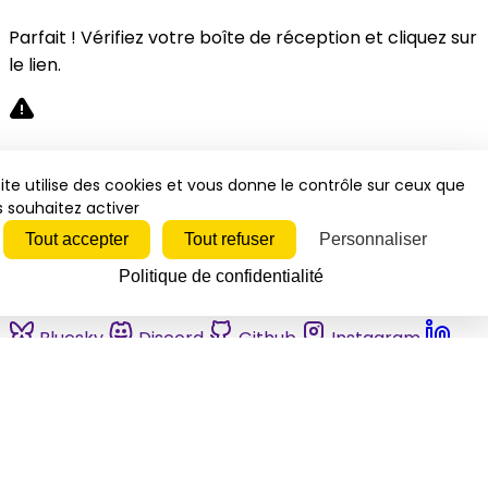
Parfait ! Vérifiez votre boîte de réception et cliquez sur
le lien.
Désolé, une erreur s'est produite. Veuillez réessayer.
ite utilise des cookies et vous donne le contrôle sur ceux que
 souhaitez activer
Fermer
Tout accepter
Tout refuser
Personnaliser
Politique de confidentialité
Bluesky
Discord
Github
Instagram
Linkedin
Mastodon
Pinterest
Reddit
Telegram
Threads
Tiktok
Whatsapp
Youtube
RSS
Actualités