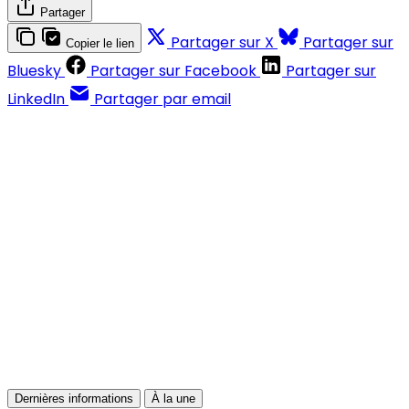
Partager
Partager sur X
Partager sur
Copier le lien
Bluesky
Partager sur Facebook
Partager sur
LinkedIn
Partager par email
Contenus réservés aux abonnés
S'abonner
Déjà abonné ?
Se connecter
Dernières informations
À la une