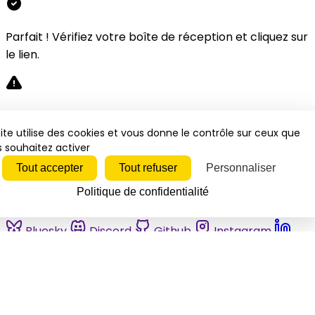
Parfait ! Vérifiez votre boîte de réception et cliquez sur
le lien.
Désolé, une erreur s'est produite. Veuillez réessayer.
ite utilise des cookies et vous donne le contrôle sur ceux que
 souhaitez activer
Fermer
Tout accepter
Tout refuser
Personnaliser
Politique de confidentialité
Bluesky
Discord
Github
Instagram
Linkedin
Mastodon
Pinterest
Reddit
Telegram
Threads
Tiktok
Whatsapp
Youtube
RSS