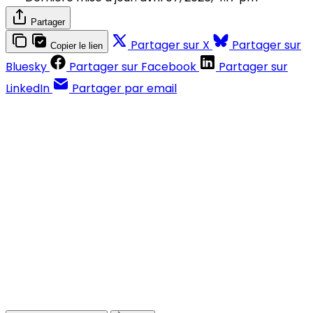
Partager
Partager sur X
Partager sur
Copier le lien
Bluesky
Partager sur Facebook
Partager sur
LinkedIn
Partager par email
Contenus réservés aux abonnés
S'abonner
Déjà abonné ?
Se connecter