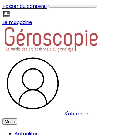
Panneau de gestion des cookies
Passer au contenu
Le magazine
S'abonner
Menu
Actualités