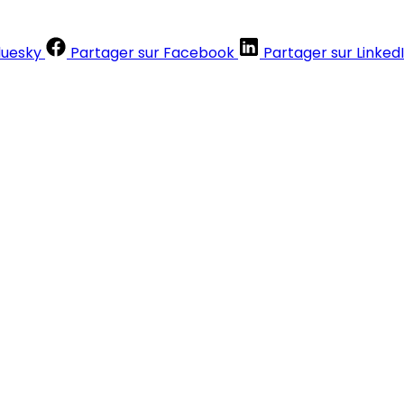
luesky
Partager sur Facebook
Partager sur Linked
Contenus réservés aux abonnés
S'abonner
Déjà abonné ?
Se connecter