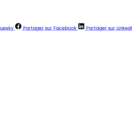
luesky
Partager sur Facebook
Partager sur Linked
Contenus réservés aux abonnés
S'abonner
Déjà abonné ?
Se connecter