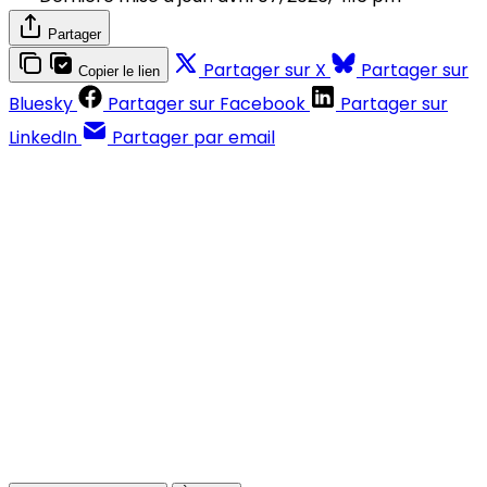
Partager
Partager sur X
Partager sur
Copier le lien
Bluesky
Partager sur Facebook
Partager sur
LinkedIn
Partager par email
Contenus réservés aux abonnés
S'abonner
Déjà abonné ?
Se connecter