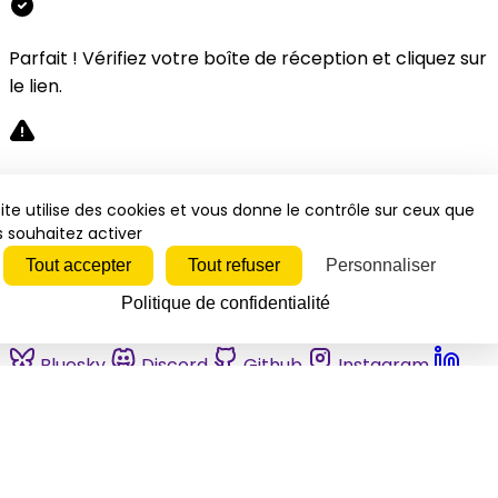
Parfait ! Vérifiez votre boîte de réception et cliquez sur
le lien.
Désolé, une erreur s'est produite. Veuillez réessayer.
ite utilise des cookies et vous donne le contrôle sur ceux que
 souhaitez activer
Fermer
Tout accepter
Tout refuser
Personnaliser
Politique de confidentialité
Bluesky
Discord
Github
Instagram
Linkedin
Mastodon
Pinterest
Reddit
Telegram
Threads
Tiktok
Whatsapp
Youtube
RSS