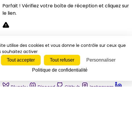
Parfait ! Vérifiez votre boîte de réception et cliquez sur
le lien.
Désolé, une erreur s'est produite. Veuillez réessayer.
ite utilise des cookies et vous donne le contrôle sur ceux que
 souhaitez activer
Fermer
Tout accepter
Tout refuser
Personnaliser
Politique de confidentialité
Bluesky
Discord
Github
Instagram
Linkedin
Mastodon
Pinterest
Reddit
Telegram
Threads
Tiktok
Whatsapp
Youtube
RSS
Actualités