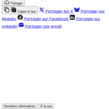
Partager
Partager sur X
Partager sur
Copier le lien
Bluesky
Partager sur Facebook
Partager sur
LinkedIn
Partager par email
Contenus réservés aux abonnés
S'abonner
Déjà abonné ?
Se connecter
Dernières informations
À la une