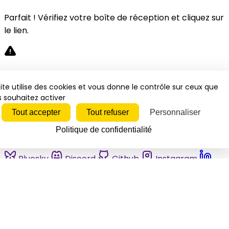
Parfait ! Vérifiez votre boîte de réception et cliquez sur
le lien.
Désolé, une erreur s'est produite. Veuillez réessayer.
ite utilise des cookies et vous donne le contrôle sur ceux que
 souhaitez activer
Fermer
Tout accepter
Tout refuser
Personnaliser
Politique de confidentialité
Bluesky
Discord
Github
Instagram
Linkedin
Mastodon
Pinterest
Reddit
Telegram
Threads
Tiktok
Whatsapp
Youtube
RSS
Actualités