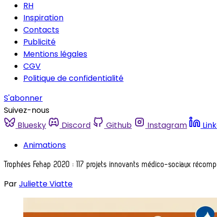
RH
Inspiration
Contacts
Publicité
Mentions légales
CGV
Politique de confidentialité
S'abonner
Suivez-nous
Bluesky
Discord
Github
Instagram
Lin
Animations
Trophées Fehap 2020 : 117 projets innovants médico-sociaux récom
Par
Juliette Viatte