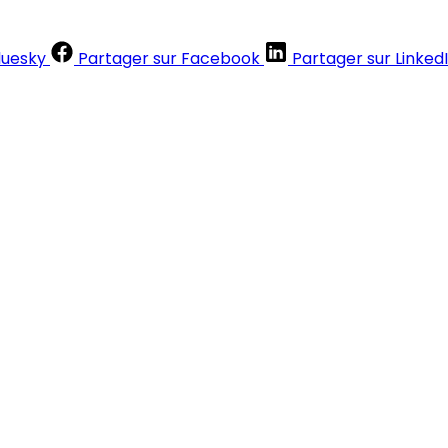
luesky
Partager sur Facebook
Partager sur Linked
Contenus réservés aux abonnés
S'abonner
Déjà abonné ?
Se connecter