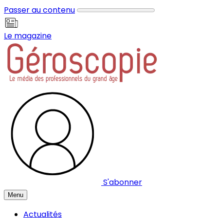
Panneau de gestion des cookies
Passer au contenu
Le magazine
S'abonner
Menu
Actualités