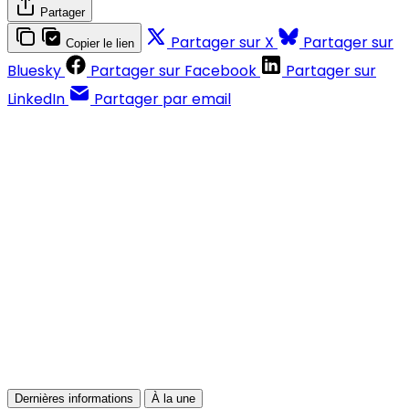
Partager
Partager sur X
Partager sur
Copier le lien
Bluesky
Partager sur Facebook
Partager sur
LinkedIn
Partager par email
Contenus réservés aux abonnés
S'abonner
Déjà abonné ?
Se connecter
Dernières informations
À la une