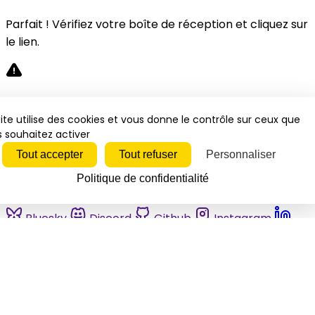
Parfait ! Vérifiez votre boîte de réception et cliquez sur
le lien.
Désolé, une erreur s'est produite. Veuillez réessayer.
ite utilise des cookies et vous donne le contrôle sur ceux que
 souhaitez activer
Fermer
Tout accepter
Tout refuser
Personnaliser
Politique de confidentialité
Bluesky
Discord
Github
Instagram
Linkedin
Mastodon
Pinterest
Reddit
Telegram
Threads
Tiktok
Whatsapp
Youtube
RSS
Actualités