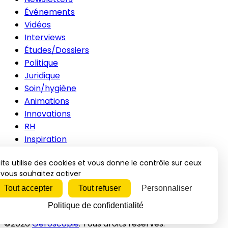
Événements
Vidéos
Interviews
Études/Dossiers
Politique
Juridique
Soin/hygiène
Animations
Innovations
RH
Inspiration
Contacts
ite utilise des cookies et vous donne le contrôle sur ceux
Publicité
vous souhaitez activer
Mentions légales
Tout accepter
Tout refuser
Personnaliser
CGV
Politique de confidentialité
Politique de confidentialité
©2026
Geroscopie
. Tous droits réservés.