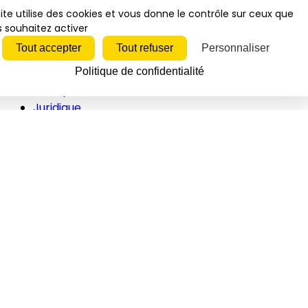
Telegram
Threads
Tiktok
Whatsapp
ite utilise des cookies et vous donne le contrôle sur ceux que
Youtube
RSS
 souhaitez activer
Tout accepter
Tout refuser
Personnaliser
Actualités
Politique de confidentialité
Economie
Politique
Juridique
Soin/Hygiène
Animations
Innovations
RH
Inspirations
Vidéos
Newsletters
Événements
Vidéos
Interviews
Études/Dossiers