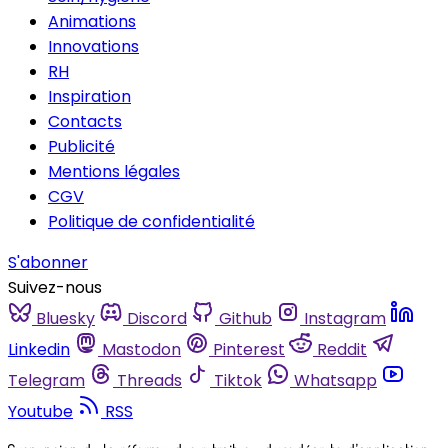
Animations
Innovations
RH
Inspiration
Contacts
Publicité
Mentions légales
CGV
Politique de confidentialité
S'abonner
Suivez-nous
Bluesky
Discord
Github
Instagram
Linkedin
Mastodon
Pinterest
Reddit
Telegram
Threads
Tiktok
Whatsapp
Youtube
RSS