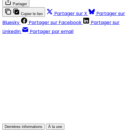
Partager
Partager sur X
Partager sur
Copier le lien
Bluesky
Partager sur Facebook
Partager sur
LinkedIn
Partager par email
Contenus réservés aux abonnés
S'abonner
Déjà abonné ?
Se connecter
Dernières informations
À la une