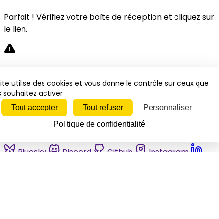
Parfait ! Vérifiez votre boîte de réception et cliquez sur
le lien.
Désolé, une erreur s'est produite. Veuillez réessayer.
ite utilise des cookies et vous donne le contrôle sur ceux que
 souhaitez activer
Fermer
Tout accepter
Tout refuser
Personnaliser
Politique de confidentialité
Bluesky
Discord
Github
Instagram
Linkedin
Mastodon
Pinterest
Reddit
Telegram
Threads
Tiktok
Whatsapp
Youtube
RSS
Actualités