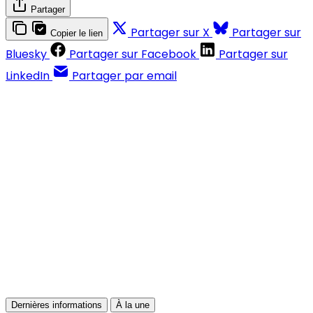
Partager
Partager sur X
Partager sur
Copier le lien
Bluesky
Partager sur Facebook
Partager sur
LinkedIn
Partager par email
Contenus réservés aux abonnés
S'abonner
Déjà abonné ?
Se connecter
Dernières informations
À la une