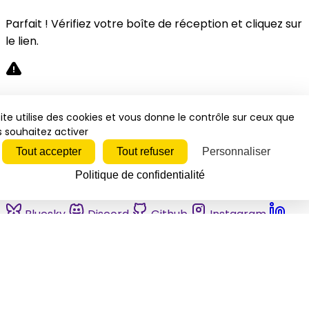
Parfait ! Vérifiez votre boîte de réception et cliquez sur
le lien.
Désolé, une erreur s'est produite. Veuillez réessayer.
ite utilise des cookies et vous donne le contrôle sur ceux que
 souhaitez activer
Fermer
Tout accepter
Tout refuser
Personnaliser
Politique de confidentialité
Bluesky
Discord
Github
Instagram
Linkedin
Mastodon
Pinterest
Reddit
Telegram
Threads
Tiktok
Whatsapp
Youtube
RSS
Actualités