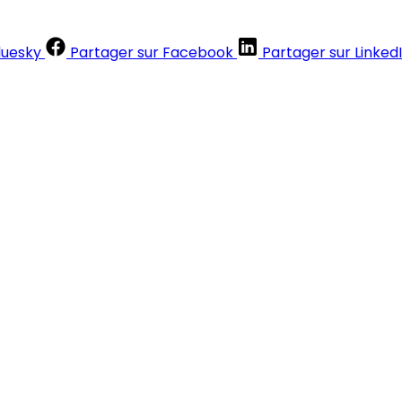
luesky
Partager sur Facebook
Partager sur Linked
Contenus réservés aux abonnés
S'abonner
Déjà abonné ?
Se connecter