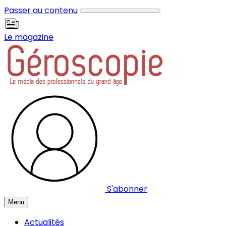
Panneau de gestion des cookies
Passer au contenu
Le magazine
S'abonner
Menu
Actualités