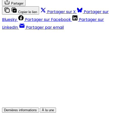
Partager
Partager sur X
Partager sur
Copier le lien
Bluesky
Partager sur Facebook
Partager sur
LinkedIn
Partager par email
Contenus réservés aux abonnés
S'abonner
Déjà abonné ?
Se connecter
Dernières informations
À la une