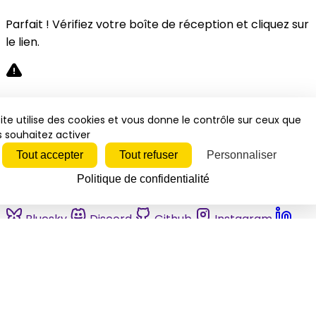
Parfait ! Vérifiez votre boîte de réception et cliquez sur
le lien.
Désolé, une erreur s'est produite. Veuillez réessayer.
ite utilise des cookies et vous donne le contrôle sur ceux que
 souhaitez activer
Fermer
Tout accepter
Tout refuser
Personnaliser
Politique de confidentialité
Bluesky
Discord
Github
Instagram
Linkedin
Mastodon
Pinterest
Reddit
Telegram
Threads
Tiktok
Whatsapp
Youtube
RSS
Actualités