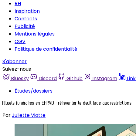
RH
Inspiration
Contacts
Publicité
Mentions légales
CGV
Politique de confidentialité
S'abonner
Suivez-nous
Bluesky
Discord
Github
Instagram
Lin
Études/dossiers
Rituels funéraires en EHPAD : réinventer le deuil face aux restrictions
Par
Juliette Viatte