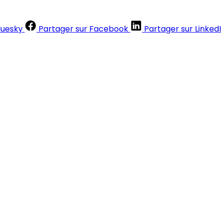
luesky
Partager sur Facebook
Partager sur Linked
Contenus réservés aux abonnés
S'abonner
Déjà abonné ?
Se connecter