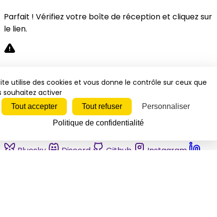
Parfait ! Vérifiez votre boîte de réception et cliquez sur
le lien.
Désolé, une erreur s'est produite. Veuillez réessayer.
ite utilise des cookies et vous donne le contrôle sur ceux que
 souhaitez activer
Fermer
Tout accepter
Tout refuser
Personnaliser
Politique de confidentialité
Bluesky
Discord
Github
Instagram
Linkedin
Mastodon
Pinterest
Reddit
Telegram
Threads
Tiktok
Whatsapp
Youtube
RSS
Actualités