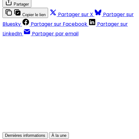
Partager
Partager sur X
Partager sur
Copier le lien
Bluesky
Partager sur Facebook
Partager sur
LinkedIn
Partager par email
Contenus réservés aux abonnés
S'abonner
Déjà abonné ?
Se connecter
Dernières informations
À la une