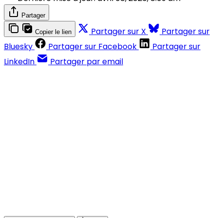
Partager
Partager sur X
Partager sur
Copier le lien
Bluesky
Partager sur Facebook
Partager sur
LinkedIn
Partager par email
Contenus réservés aux abonnés
S'abonner
Déjà abonné ?
Se connecter