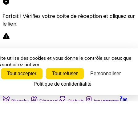
Parfait ! Vérifiez votre boîte de réception et cliquez sur
le lien.
Désolé, une erreur s'est produite. Veuillez réessayer.
ite utilise des cookies et vous donne le contrôle sur ceux que
 souhaitez activer
Fermer
Tout accepter
Tout refuser
Personnaliser
Politique de confidentialité
Bluesky
Discord
Github
Instagram
Linkedin
Mastodon
Pinterest
Reddit
Telegram
Threads
Tiktok
Whatsapp
Youtube
RSS