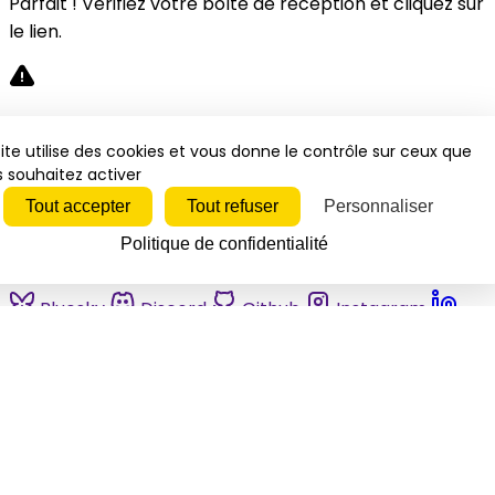
Parfait ! Vérifiez votre boîte de réception et cliquez sur
le lien.
Désolé, une erreur s'est produite. Veuillez réessayer.
ite utilise des cookies et vous donne le contrôle sur ceux que
 souhaitez activer
Fermer
Tout accepter
Tout refuser
Personnaliser
Politique de confidentialité
Bluesky
Discord
Github
Instagram
Linkedin
Mastodon
Pinterest
Reddit
Telegram
Threads
Tiktok
Whatsapp
Youtube
RSS
Actualités
Economie