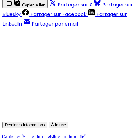
Partager sur X
Partager sur
Copier le lien
Bluesky
Partager sur Facebook
Partager sur
LinkedIn
Partager par email
Contenus réservés aux abonnés
S'abonner
Déjà abonné ?
Se connecter
Dernières informations
À la une
Canicule: “Sur le ring invisible du domicile”