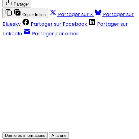
Partager
Partager sur X
Partager sur
Copier le lien
Bluesky
Partager sur Facebook
Partager sur
LinkedIn
Partager par email
Contenus réservés aux abonnés
S'abonner
Déjà abonné ?
Se connecter
Dernières informations
À la une