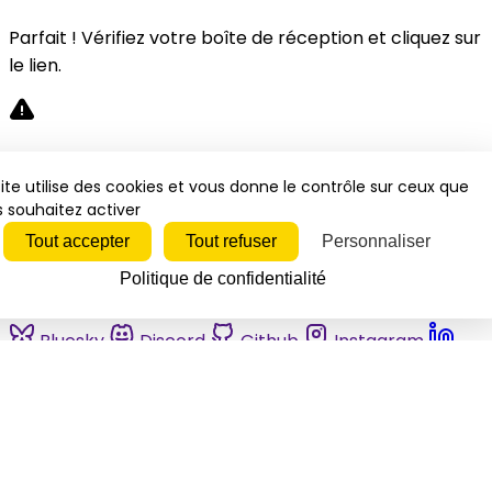
Parfait ! Vérifiez votre boîte de réception et cliquez sur
le lien.
Désolé, une erreur s'est produite. Veuillez réessayer.
ite utilise des cookies et vous donne le contrôle sur ceux que
 souhaitez activer
Fermer
Tout accepter
Tout refuser
Personnaliser
Politique de confidentialité
Bluesky
Discord
Github
Instagram
Linkedin
Mastodon
Pinterest
Reddit
Telegram
Threads
Tiktok
Whatsapp
Youtube
RSS
Actualités