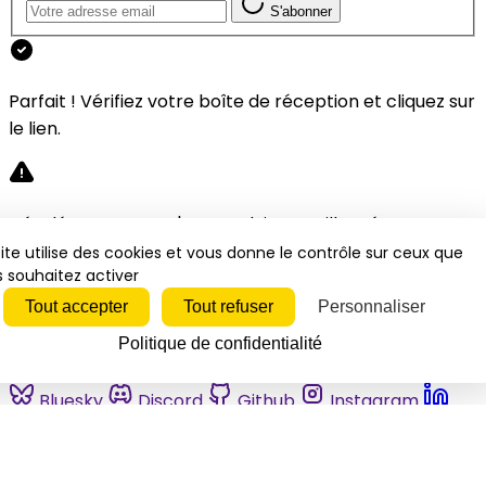
S'abonner
Parfait ! Vérifiez votre boîte de réception et cliquez sur
le lien.
Désolé, une erreur s'est produite. Veuillez réessayer.
ite utilise des cookies et vous donne le contrôle sur ceux que
 souhaitez activer
Fermer
Tout accepter
Tout refuser
Personnaliser
Politique de confidentialité
Bluesky
Discord
Github
Instagram
Linkedin
Mastodon
Pinterest
Reddit
Telegram
Threads
Tiktok
Whatsapp