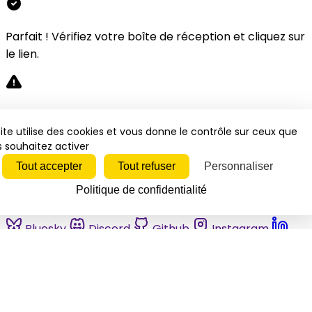
Parfait ! Vérifiez votre boîte de réception et cliquez sur
le lien.
Désolé, une erreur s'est produite. Veuillez réessayer.
ite utilise des cookies et vous donne le contrôle sur ceux que
 souhaitez activer
Fermer
Tout accepter
Tout refuser
Personnaliser
Politique de confidentialité
Bluesky
Discord
Github
Instagram
Linkedin
Mastodon
Pinterest
Reddit
Telegram
Threads
Tiktok
Whatsapp
Youtube
RSS