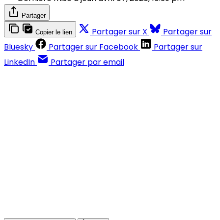
Partager
Partager sur X
Partager sur
Copier le lien
Bluesky
Partager sur Facebook
Partager sur
LinkedIn
Partager par email
Contenus réservés aux abonnés
S'abonner
Déjà abonné ?
Se connecter