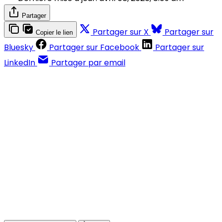
Partager
Partager sur X
Partager sur
Copier le lien
Bluesky
Partager sur Facebook
Partager sur
LinkedIn
Partager par email
Contenus réservés aux abonnés
S'abonner
Déjà abonné ?
Se connecter