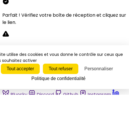
Parfait ! Vérifiez votre boîte de réception et cliquez sur
le lien.
Désolé, une erreur s'est produite. Veuillez réessayer.
ite utilise des cookies et vous donne le contrôle sur ceux que
 souhaitez activer
Fermer
Tout accepter
Tout refuser
Personnaliser
Politique de confidentialité
Bluesky
Discord
Github
Instagram
Linkedin
Mastodon
Pinterest
Reddit
Telegram
Threads
Tiktok
Whatsapp
Youtube
RSS