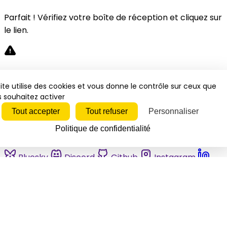
Parfait ! Vérifiez votre boîte de réception et cliquez sur
le lien.
Désolé, une erreur s'est produite. Veuillez réessayer.
ite utilise des cookies et vous donne le contrôle sur ceux que
 souhaitez activer
Fermer
Tout accepter
Tout refuser
Personnaliser
Politique de confidentialité
Bluesky
Discord
Github
Instagram
Linkedin
Mastodon
Pinterest
Reddit
Telegram
Threads
Tiktok
Whatsapp
Youtube
RSS
Actualités