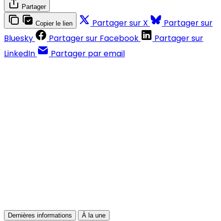
Partager
Partager sur X
Partager sur
Copier le lien
Bluesky
Partager sur Facebook
Partager sur
LinkedIn
Partager par email
Contenus réservés aux abonnés
S'abonner
Déjà abonné ?
Se connecter
Dernières informations
À la une