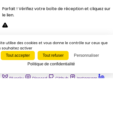
Parfait ! Vérifiez votre boîte de réception et cliquez sur
le lien.
Désolé, une erreur s'est produite. Veuillez réessayer.
ite utilise des cookies et vous donne le contrôle sur ceux que
 souhaitez activer
Fermer
Tout accepter
Tout refuser
Personnaliser
Politique de confidentialité
Bluesky
Discord
Github
Instagram
Linkedin
Mastodon
Pinterest
Reddit
Telegram
Threads
Tiktok
Whatsapp
Youtube
RSS
Actualités