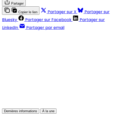
Partager
Partager sur X
Partager sur
Copier le lien
Bluesky
Partager sur Facebook
Partager sur
LinkedIn
Partager par email
Contenus réservés aux abonnés
S'abonner
Déjà abonné ?
Se connecter
Dernières informations
À la une